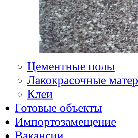
Цементные полы
Лакокрасочные мате
Клеи
Готовые объекты
Импортозамещение
Вакансии