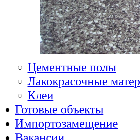
Цементные полы
Лакокрасочные мате
Клеи
Готовые объекты
Импортозамещение
Вакансии