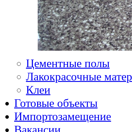
Цементные полы
Лакокрасочные мате
Клеи
Готовые объекты
Импортозамещение
Вакансии